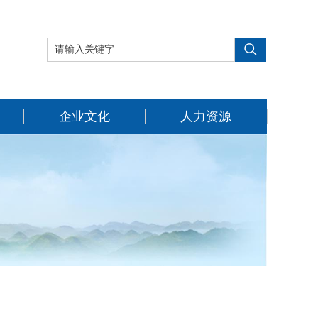
企业文化
人力资源